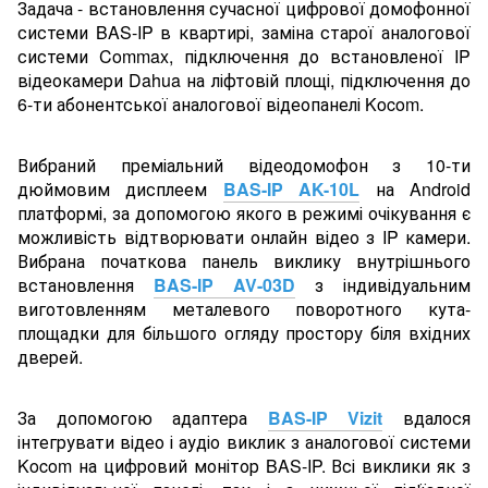
Задача - встановлення сучасної цифрової домофонної
системи BAS-IP в квартирі, заміна старої аналогової
системи Commax, підключення до встановленої IP
відеокамери Dahua на ліфтовій площі, підключення до
6-ти абонентської аналогової відеопанелі Kocom.
Вибраний преміальний відеодомофон з 10-ти
дюймовим дисплеем
BAS-IP AK-10L
на Android
платформі, за допомогою якого в режимі очікування є
можливість відтворювати онлайн відео з IP камери.
Вибрана початкова панель виклику внутрішнього
встановлення
BAS-IP AV-03D
з індивідуальним
виготовленням металевого поворотного кута-
площадки для більшого огляду простору біля вхідних
дверей.
За допомогою адаптера
BAS-IP Vizit
вдалося
інтегрувати відео і аудіо виклик з аналогової системи
Kocom на цифровий монітор BAS-IP. Всі виклики як з