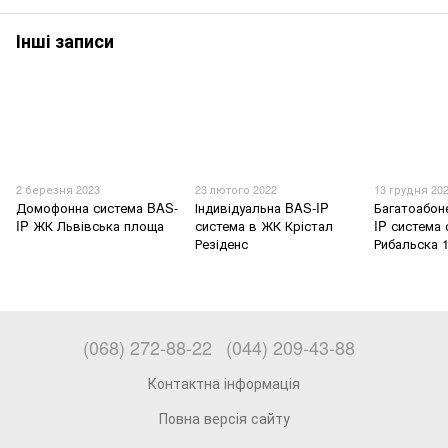
Інші записи
2 березня 2023
23 лютого 2022
13 грудня 20
Домофонна система BAS-
Індивідуальна BAS-IP
Багатоабон
IP ЖК Львівська площа
система в ЖК Крістал
IP система 
Резіденс
Рибальска 
(068) 272-88-22
(044) 209-43-88
Контактна інформація
Повна версія сайту