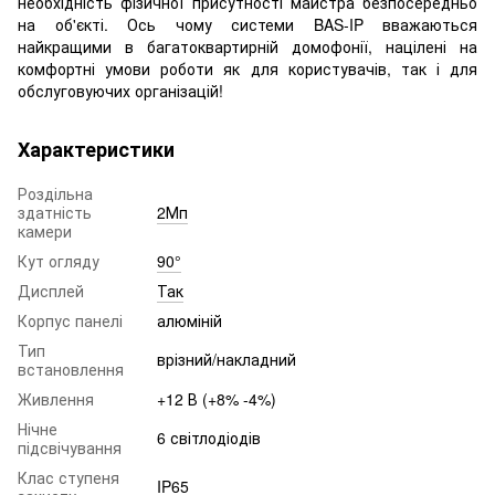
необхідність фізичної присутності майстра безпосередньо
на об'єкті. Ось чому системи BAS-IP вважаються
найкращими в багатоквартирній домофонії, націлені на
комфортні умови роботи як для користувачів, так і для
обслуговуючих організацій!
Характеристики
Роздільна
здатність
2Мп
камери
Кут огляду
90°
Дисплей
Так
Корпус панелі
алюміній
Тип
врізний/накладний
встановлення
Живлення
+12 В (+8% -4%)
Нічне
6 світлодіодів
підсвічування
Клас ступеня
IP65