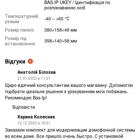
BAS-IP UKEY / Ідентифікація по
розпізнаванню осіб
Температурний
-40 – +65 °С
режим
Розмір панелі
380×158×49 мм
Розмір під
358×140×58 мм
встановлення
Відгуки
5
Анатолій Білохав
21.01.2023 в 11:21
Щиро вдячний консультантам вашого магазину. Допомогли
підібрати ідеальне рішення з урахуванням моїх побажань.
Рекомендую Bas-Ip!
Відповісти
Карина Колесник
12.12.2022 в 16:21
Заказали комплект для модернизации домофонной системы
во всем доме. Все пришло очень быстро. С установкой