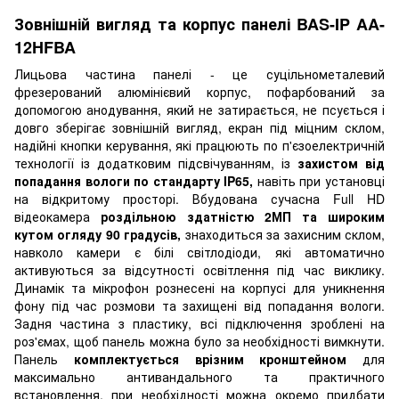
Зовнішній вигляд та корпус панелі BAS-IP AA-
12HFBA
Лицьова частина панелі - це суцільнометалевий
фрезерований алюмінієвий корпус, пофарбований за
допомогою анодування, який не затирається, не псується і
довго зберігає зовнішній вигляд, екран під міцним склом,
надійні кнопки керування, які працюють по п'єзоелектричній
технології із додатковим підсвічуванням, із
захистом від
попадання вологи по стандарту IP65,
навіть при установці
на відкритому просторі. Вбудована сучасна Full HD
відеокамера
роздільною здатністю 2МП та широким
кутом огляду 90 градусів,
знаходиться за захисним склом,
навколо камери є білі світлодіоди, які автоматично
активуються за відсутності освітлення під час виклику.
Динамік та мікрофон рознесені на корпусі для уникнення
фону під час розмови та захищені від попадання вологи.
Задня частина з пластику, всі підключення зроблені на
роз'ємах, щоб панель можна було за необхідності вимкнути.
Панель
комплектується врізним кронштейном
для
максимально антивандального та практичного
встановлення, при необхідності можна окремо придбати