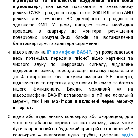
відвідувача за допомогою вбудованої додаткової
відеокамери
, яка може працювати в аналоговому
режимі CVBS з роздільною здатністю 800ТВЛ, або в AHD
режимі для сучасних HD домофонів з роздільною
здатністю 2МП. У цьому випадку також необхідна
проводка в квартиру до монітора, розміщення
поверхових комутаційних блоків та встановлення
багатоквартирного адаптера-спряження.
відео виклик на
IP домофони BAS-IP
, тут розкривається
весь потенціал, передача якісної відео картинки та
чистого звуку по цифровому сигналу, віддалене
відкривання замка, переадресація виклику паралельно
до 4 смартфонів, без покупки хмарних SIP номерів,
підключення та перегляд додаткових ip камер та багато
іншого функціоналу. Виклик можливий як на
відеодомофони BAS-IP встановлені в тій же локальній
мережі, так і на
монітори підключені через мережу
інтернет.
відео або аудіо виклик консьєржу або охоронцеві, для
чого передбачена окрема кнопка виклику, який може
бути направлений на будь-який пристрій встановлений у
консьєржа – аналогова аудіо трубка, цифрова
аудіо