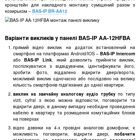
кронштейн для накладного монтажу суміщений разом з
козирьком –
BAS-IP BR-AA12
Варіанти викликів у панелі BAS-IP AA-12HFBA
прямий відео виклик на додаток встановлений на
смартфоні на платформах Android/IOS –
BAS-IP Intercom
або
BAS-IP Link
, який дозволить прийняти виклик,
поспілкуватися з відвідувачем, ідентифікувати його,
зробити фото, віддалено відкрити двері/ворота,
можливий виклик одночасно або послідовно на велику
кількість смартфонів підв'язаних до однієї квартири.
виклик на звичайну аналогову аудіо трубку
по типу
vizit, cyfral з якою можна відповісти, поговорити та
відкрити двері, в даному випадку необхідне проведення
кабелю в квартиру та розміщення комутаційних блоків
на поверхах
відео дзвінки на 4-х провідні аналогові домофони, є
можливість поговорити, відкрити двері,
побачити