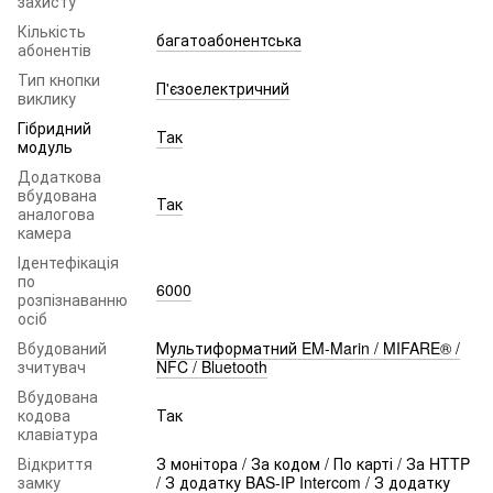
захисту
Кількість
багатоабонентська
абонентів
Тип кнопки
П'єзоелектричний
виклику
Гібридний
Так
модуль
Додаткова
вбудована
Так
аналогова
камера
Ідентефікація
по
6000
розпізнаванню
осіб
Вбудований
Мультиформатний EM-Marin / MIFARE® /
зчитувач
NFC / Bluetooth
Вбудована
кодова
Так
клавіатура
Відкриття
З монітора / За кодом / По карті / За HTTP
замку
/ З додатку BAS-IP Intercom / З додатку