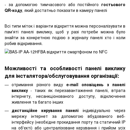
- за допомогою тимчасового або постійного
гостьового
QR-коду
, який достатньо показати в камеру панелі
Всі типи міток і варіанти відкриття можна персоналізувати в
пам'яті панелі виклику, щоб у разі потреби можна було
знайти за конкретною подією з журналу панелі хто і коли
робив відкривання.
Можливості та особливості панелі виклику
для інсталятора/обслуговування організації:
отримання різного виду
e-mail оповіщень з панелі
виклику
- таких як перезавантаження панелі, втрата
інтернету, несанкціонованого доступу, відключення
живлення та багато інших
дистанційне керування панелі
індивідуально через
мережу інтернет за допомогою вбудованого веб-
інтерфейсу (необхідне прокидання порту та статичний IP
на об'єкті) або централізоване керування і прийом усіх