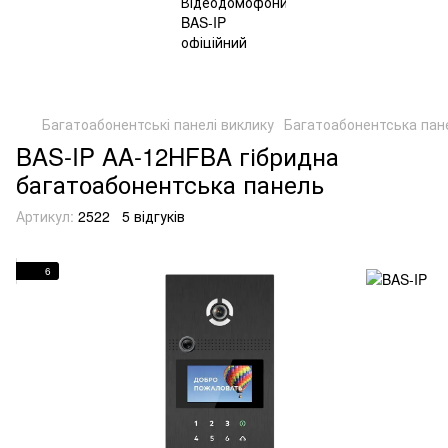
Багатоабонентські панелі виклику
Багатоабонентська пан
BAS-IP AA-12HFBA гібридна
багатоабонентська панель
Артикул:
2522
5 відгуків
6