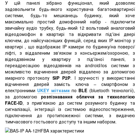
У цій панелі зібрано функціонал, який дозволяє
задовольнити будь-якого користувача багатоквартирної
системи, будь-то мешканець будинку, який хоче
максимально простий домофонний набір - підключити
звичайну аудіо трубку, будь-який 12 вольтовий аналоговий
відеодомофон в квартирі та відкривати під'їзні двері
ключем, до найсучасніших функцій, серед яких IP монітор у
квартирі , що відображає IP камери по будинку/на поверсі/
ліфті, з віддаленим зв'язком з консьєржем/охороною, з
відеодзвінком у квартиру з під'їзної панелі, з
переадресацією відеодзвінків на android/ios системи з
можливістю відчинення дверей віддалено за допомогою
хмарного протоколу
SIP P2P
. І зручності у використанні
відчинення дверей замість ключа – смартфоном з
електронними
UKEY мітками
по
BLE
(bluetooth технології),
за допомогою
розпізнавання обличчя за технологією
FACE-ID
, з прив'язкою до систем розумного будинку та
сигналізації, інтеграції із системою відеоспостереження,
підключення до протипожежної системи, з видачею
тимчасового гостьового доступу та іншим набором.