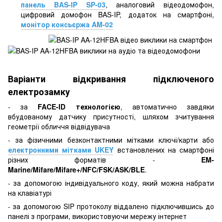
панель BAS-IP SP-03
, аналоговий відеодомофон,
цифровий домофон BAS-IP, додаток на смартфоні,
монітор консьєржа AM-02
Варіанти відкривання підключеного
електрозамку
- за
FACE-ID технологією
, автоматично завдяки
вбудованому датчику присутності, шляхом зчитування
геометрії обличчя відвідувача
- за фізичними безконтактними мітками ключі/карти або
електронними мітками UKEY
встановлених на смартфоні
різних форматів -
EM-
Marine/Mifare/Mifare+/NFC/FSK/ASK/BLE
.
- за допомогою індивідуального коду, який можна набрати
на клавіатурі
- за допомогою SIP протоколу віддалено підключившись до
панелі з програми, використовуючи мережу інтернет