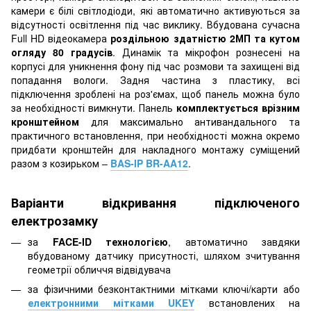
камери є білі світлодіоди, які автоматично активуються за
відсутності освітлення під час виклику. Вбудована сучасна
Full HD відеокамера
роздільною здатністю 2МП та кутом
огляду 80 градусів
. Динамік та мікрофон рознесені на
корпусі для уникнення фону під час розмови та захищені від
попадання вологи. Задня частина з пластику, всі
підключення зроблені на роз'ємах, щоб панель можна було
за необхідності вимкнути. Панель
комплектується врізним
кронштейном
для максимально антивандального та
практичного встановлення, при необхідності можна окремо
придбати кронштейн для накладного монтажу суміщений
разом з козирьком –
BAS-IP BR-AA12
.
Варіанти відкривання підключеного
електрозамку
за
FACE-ID технологією
, автоматично завдяки
вбудованому датчику присутності, шляхом зчитування
геометрії обличчя відвідувача
за фізичними безконтактними мітками ключі/карти або
електронними мітками UKEY
встановлених на