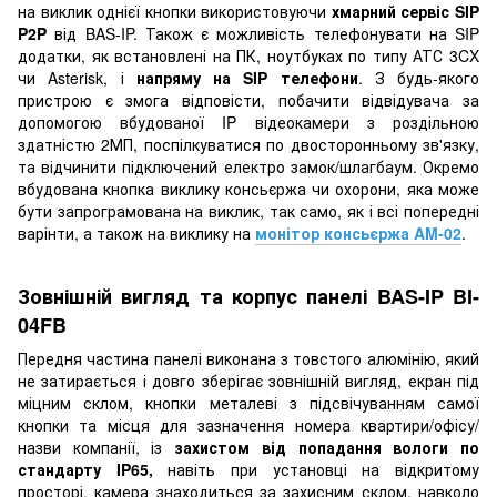
на виклик однієї кнопки використовуючи
хмарний сервіс SIP
P2P
від BAS-IP. Також є можливість телефонувати на SIP
додатки, як встановлені на ПК, ноутбуках по типу АТС 3CX
чи Asterisk, і
напряму на SIP телефони
. З будь-якого
пристрою є змога відповісти, побачити відвідувача за
допомогою вбудованої IP відеокамери з роздільною
здатністю 2МП, поспілкуватися по двосторонньому зв'язку,
та відчинити підключений електро замок/шлагбаум. Окремо
вбудована кнопка виклику консьєржа чи охорони, яка може
бути запрограмована на виклик, так само, як і всі попередні
варінти, а також на виклику на
монітор консьєржа AM-02
.
Зовнішній вигляд та корпус панелі BAS-IP
BI-
04FB
Передня частина панелі виконана з товстого алюмінію, який
не затирається і довго зберігає зовнішній вигляд, екран під
міцним склом, кнопки металеві з підсвічуванням самої
кнопки та місця для зазначення номера квартири/офісу/
назви компанії, із
захистом від попадання вологи по
стандарту IP65,
навіть при установці на відкритому
просторі, камера знаходиться за захисним склом, навколо