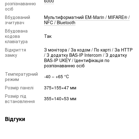
6000
розпізнаванню
осіб
Вбудований
Мультиформатний EM-Marin / MIFARE® /
зчитувач
NFC / Bluetooth
Вбудована
кодова
Так
клавіатура
Відкриття
З монітора / За кодом / По карті / За HTTP
замку
/ З додатку BAS-IP Intercom / З додатку
BAS-IP UKEY / Ідентифікація по
розпізнаванню осіб
Температурний
-40 – +65 °С
режим
Розмір панелі
375×155×47 мм
Розмір під
355×140×53 мм
встановлення
Відгуки