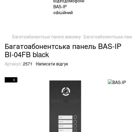
Багатоабонентські панелі виклику
Багатоабонентська пане
Багатоабонентська панель BAS-IP
BI-04FB black
Артикул:
2571
Написати відгук
6