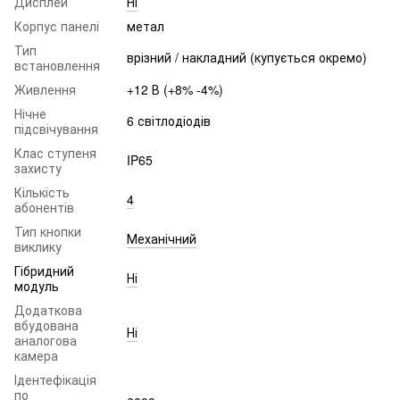
Дисплей
Ні
Корпус панелі
метал
Тип
врізний / накладний (купується окремо)
встановлення
Живлення
+12 В (+8% -4%)
Нічне
6 світлодіодів
підсвічування
Клас ступеня
IP65
захисту
Кількість
4
абонентів
Тип кнопки
Механічний
виклику
Гібридний
Ні
модуль
Додаткова
вбудована
Ні
аналогова
камера
Ідентефікація
по