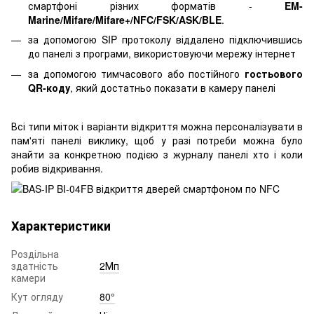
смартфоні різних форматів -
EM-
Marine/Mifare/Mifare+/NFC/FSK/ASK/BLE
.
за допомогою SIP протоколу віддалено підключившись
до панелі з програми, використовуючи мережу інтернет
за допомогою тимчасового або постійного
гостьового
QR-коду
, який достатньо показати в камеру панелі
Всі типи міток і варіанти відкриття можна персоналізувати в
пам'яті панелі виклику, щоб у разі потреби можна було
знайти за конкретною подією з журналу панелі хто і коли
робив відкривання.
Характеристики
Роздільна
здатність
2Мп
камери
Кут огляду
80°