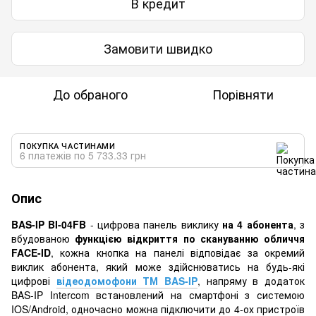
В кредит
Замовити швидко
До обраного
Порівняти
ПОКУПКА ЧАСТИНАМИ
6 платежів по 5 733.33 грн
Опис
BAS-IP BI-04FB
- цифрова панель виклику
на 4 абонента
, з
вбудованою
функцією відкриття по скануванню обличчя
FACE-ID
, кожна кнопка на панелі відповідає за окремий
виклик абонента, який може здійснюватись на будь-які
цифрові
відеодомофони ТМ BAS-IP
, напряму в додаток
BAS-IP Intercom встановлений на смартфоні з системою
IOS/Android, одночасно можна підключити до 4-ох пристроїв