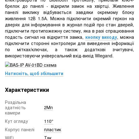
брелок до панелі - відкрили замок на хвіртці. Живлення
панелі виклику відбувається завдяки окремому блоку
живлення 12В 1.5А. Можна підключити окремий геркон на
дверях для інформування в журнал подій про стан дверей,
підключити протипожежну систему, яка в разі спрацювання
подасть сигнал на відкриття замка,
кнопку виходу
, можна
підключити сторонні контролери для виведення інформації
по мітках/ключах, а також додаткові зчитувачі,
використовуючи універсальний вхід-вихід Wiegand.
Натисніть, щоб збільшити
Характеристики
Роздільна
здатність
2Мп
камери
Кут огляду
110°
Корпус панелі
пластик
WiFi
Так