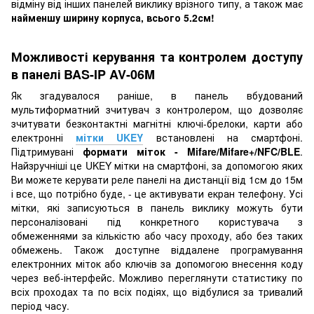
відміну від інших панелей виклику врізного типу, а також має
найменшу ширину корпуса, всього 5.2см!
Можливості керування та контролем доступу
в панелі BAS-IP AV-06M
Як згадувалося раніше, в панель вбудований
мультиформатний зчитувач з контролером, що дозволяє
зчитувати безконтактні магнітні ключі-брелоки, карти або
електронні
мітки UKEY
встановлені на смартфоні.
Підтримувані
формати міток - Mifare/Mifare+/NFC/BLE
.
Найзручніші це UKEY мітки на смартфоні, за допомогою яких
Ви можете керувати реле панелі на дистанції від 1см до 15м
і все, що потрібно буде, - це активувати екран телефону. Усі
мітки, які записуються в панель виклику можуть бути
персоналізовані під конкретного користувача з
обмеженнями за кількістю або часу проходу, або без таких
обмежень. Також доступне віддалене програмування
електронних міток або ключів за допомогою внесення коду
через веб-інтерфейс. Можливо переглянути статистику по
всіх проходах та по всіх подіях, що відбулися за тривалий
період часу.