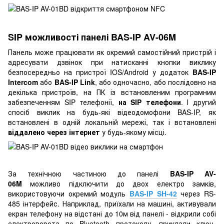
SIP можливості панелі BAS-IP AV-06M
Панель може працювати як окремий самостійний пристрій і
адресувати дзвінок при натисканні кнопки виклику
безпосередньо на пристрої IOS/Android у додаток
BAS-IP
Intercom
або
BAS-IP Link
, або одночасно, або послідовно на
декілька пристроїв, на ПК із встановленим програмним
забезпеченням SIP телефонії,
на SIP телефони
. І другий
спосіб виклик на будь-які відеодомофони BAS-IP, як
встановлені в одній локальній мережі, так і встановлені
віддалено через інтернет
у будь-якому місці.
За технічною частиною до панелі
BAS-IP AV-
06M
можливо підключити до двох електро замків,
використовуючи окремий модуль
BAS-IP SH-42
через RS-
485 інтерфейс. Наприклад, приїхали на машині, активували
екран телефону на відстані до 10м від панелі - відкрили собі
електроворота по Bluetooth протоколу, приклали ключ-