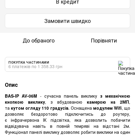
В кредит
Замовити швидко
До обраного
Порівняти
ПОКУПКА ЧАСТИНАМИ
6 платежів по 1 358.33 грн
Опис
BAS-IP AV-06M
- сучасна панель виклику
з механічною
кнопкою виклику
, з вбудованою
камерою на 2МП
,
та
кутом огляду 110 градусів
. Оснащена
модулем Wifi
, що
дозволяє бездоротово підключитись до роутеру,
є інфрачервона ІК підсвітка, яка дозволить побачити
відвідувача навіть в повній темряві на відстані 2м.
Функціонал панелі виклику дозволяє робити виклики на один