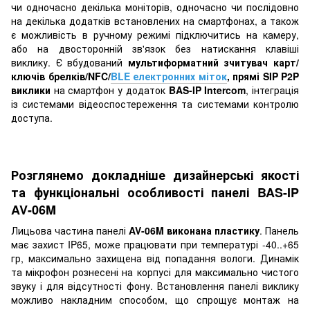
чи одночасно декілька моніторів, одночасно чи послідовно
на декілька додатків встановлених на смартфонах, а також
є можливість в ручному режимі підключитись на камеру,
або на двосторонній зв'язок без натискання клавіші
виклику. Є вбудований
мультиформатний зчитувач карт/
ключів брелків/NFC/
BLE електронних міток
,
прямі SIP P2P
виклики
на смартфон у додаток
BAS-IP Intercom
, інтеграція
із системами відеоспостереження та системами контролю
доступа.
Розглянемо докладніше дизайнерські якості
та функціональні особливості панелі BAS-IP
AV-06M
Лицьова частина панелі
AV-06M
виконана пластику
. Панель
має захист IP65, може працювати при температурі -40..+65
гр, максимально захищена від попадання вологи. Динамік
та мікрофон рознесені на корпусі для максимально чистого
звуку і для відсутності фону. Встановлення панелі виклику
можливо накладним способом, що спрощує монтаж на