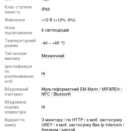
Клас ступеня
IP65
захисту
Живлення
+12 В (+12% -6%)
Нічне
6 світлодіодів
підсвічування
Температурний
-40 – +65 °С
режим
Тип кнопки
Механічний
виклику
Ідентифікація
по
Ні
розпізнаванню
осіб
Вбудований
Мультиформатний EM-Marin / MIFARE® /
зчитувач
NFC / Bluetooth
Вбудована
кодова
Ні
клавіатура
Відкриття
З монітору / по HTTP / з моб. застосунку
замку
UKEY / з моб. застосунку Bas-Ip Intercom /
брелком / картой