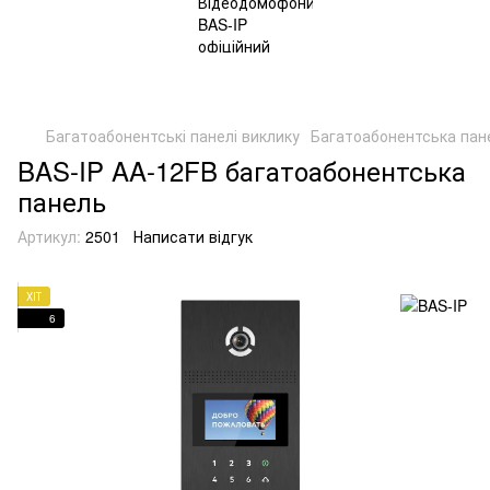
Багатоабонентські панелі виклику
Багатоабонентська пане
BAS-IP AA-12FB багатоабонентська
панель
Артикул:
2501
Написати відгук
ХІТ
6