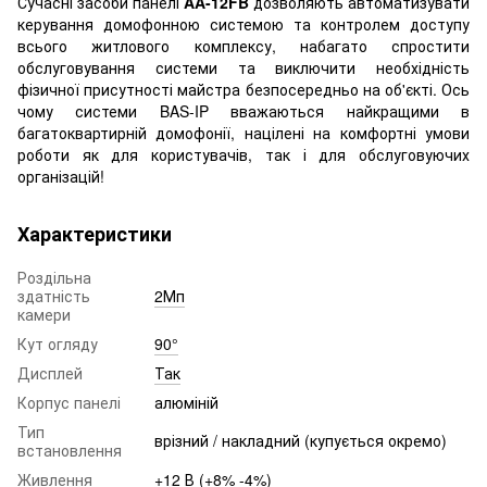
Сучасні засоби панелі
AA-12FB
дозволяють автоматизувати
керування домофонною системою та контролем доступу
всього житлового комплексу, набагато спростити
обслуговування системи та виключити необхідність
фізичної присутності майстра безпосередньо на об'єкті. Ось
чому системи BAS-IP вважаються найкращими в
багатоквартирній домофонії, націлені на комфортні умови
роботи як для користувачів, так і для обслуговуючих
організацій!
Характеристики
Роздільна
здатність
2Мп
камери
Кут огляду
90°
Дисплей
Так
Корпус панелі
алюміній
Тип
врізний / накладний (купується окремо)
встановлення
Живлення
+12 В (+8% -4%)