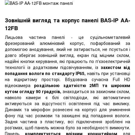
Зовнішній вигляд та корпус панелі BAS-IP AA-
12FB
Лицьова частина панелі - це суцільнометалевий
фрезерований алюмінієвий корпус, пофарбований за
допомогою анодування, який не затирається, не псується і
довго зберігає зовнішній вигляд, екран під міцним склом,
надійні кнопки керування, які працюють по п'єзоелектричній
технології із додатковим підсвічуванням, із
захистом від
попадання вологи по стандарту IP65,
навіть при установці
на відкритому просторі. Вбудована сучасна Full HD
відеокамера
роздільною здатністю 2МП та широким
кутом огляду 90 градусів,
знаходиться за захисним склом,
навколо камери є білі світлодіоди, які автоматично
активуються за відсутності освітлення під час виклику.
Динамік та мікрофон рознесені на корпусі для уникнення
фону під час розмови та захищені від попадання вологи.
Задня частина з пластику, всі підключення зроблені на
роз'ємах, щоб панель можна було за необхідності вимкнути.
Панель
комплектується врізним кронштейном
для