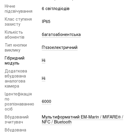
Нічне
6 світлодіодів
підсвічування
Клас ступеня
IP65
захисту
Кількість
багатоабонентська
абонентів
Тип кнопки
П'єзоелектричний
виклику
Гібридний
Ні
модуль
Додаткова
вбудована
Ні
аналогова
камера
Ідентефікація
по
6000
розпізнаванню
осіб
Вбудований
Мультиформатний EM-Marin / MIFARE® /
зчитувач
NFC / Bluetooth
Вбудована