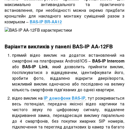
максимально антивандального та практичного
встановлення, при необхідності можна окремо придбати
кронштейн для накладного монтажу суміщений разом з
козирьком –
BAS-IP BR-AA12
Варіанти викликів у панелі BAS-IP AA-12FB
прямий відео виклик на додаток встановлений на
смартфоні на платформах Android/IOS –
BAS-IP Intercom
або
BAS-IP Link
, який дозволить прийняти виклик,
поспілкуватися з відвідувачем, ідентифікувати його,
зробити фото, віддалено відкрити двері/ворота,
можливий виклик одночасно або послідовно на велику
кількість смартфонів підв'язаних до однієї квартири.
відео виклик на
IP домофони BAS-IP
, тут розкривається
весь потенціал, передача якісної відео картинки та
чистого звуку по цифровому сигналу, віддалене
відкривання замка, переадресація виклику паралельно
до 4 смартфонів, без покупки хмарних SIP номерів,
підключення та перегляд додаткових ip камер та багато