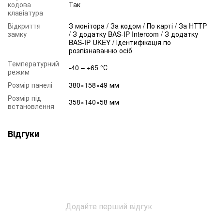
кодова
Так
клавіатура
Відкриття
З монітора / За кодом / По карті / За HTTP
замку
/ З додатку BAS-IP Intercom / З додатку
BAS-IP UKEY / Ідентифікація по
розпізнаванню осіб
Температурний
-40 – +65 °С
режим
Розмір панелі
380×158×49 мм
Розмір під
358×140×58 мм
встановлення
Відгуки
Додайте перший відгук