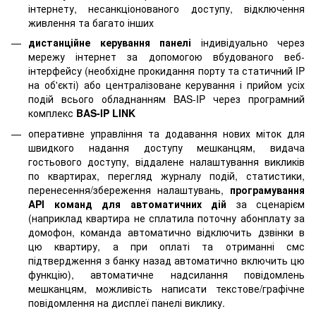
інтернету, несанкціонованого доступу, відключення
живлення та багато інших
дистанційне керування панелі
індивідуально через
мережу інтернет за допомогою вбудованого веб-
інтерфейсу (необхідне прокидання порту та статичний IP
на об'єкті) або централізоване керування і прийом усіх
подій всього обладнанням BAS-IP через програмний
комплекс
BAS-IP LINK
оперативне управління та додавання нових міток для
швидкого надання доступу мешканцям, видача
гостьового доступу, віддалене налаштування викликів
по квартирах, перегляд журналу подій, статистики,
перенесення/збереження налаштувань,
програмування
API команд для автоматичних дій
за сценарієм
(наприклад квартира не сплатила поточну абонплату за
домофон, команда автоматично відключить дзвінки в
цю квартиру, а при оплаті та отриманні смс
підтвердження з банку назад автоматично включить цю
функцію), автоматичне надсилання повідомлень
мешканцям, можливість написати текстове/графічне
повідомлення на дисплеї панелі виклику.