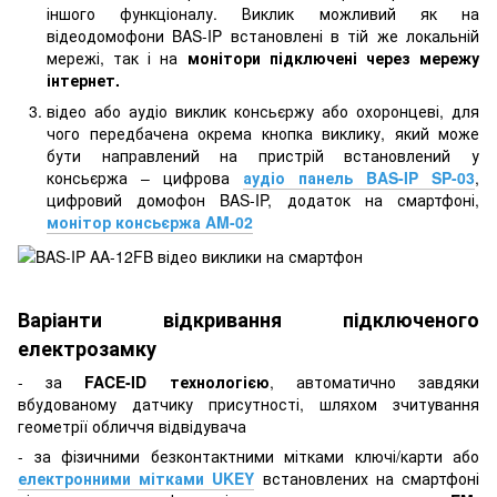
іншого функціоналу. Виклик можливий як на
відеодомофони BAS-IP встановлені в тій же локальній
мережі, так і на
монітори підключені через мережу
інтернет.
відео або аудіо виклик консьєржу або охоронцеві, для
чого передбачена окрема кнопка виклику, який може
бути направлений на пристрій встановлений у
консьєржа – цифрова
аудіо панель BAS-IP SP-03
,
цифровий домофон BAS-IP, додаток на смартфоні,
монітор консьєржа AM-02
Варіанти відкривання підключеного
електрозамку
- за
FACE-ID технологією
, автоматично завдяки
вбудованому датчику присутності, шляхом зчитування
геометрії обличчя відвідувача
- за фізичними безконтактними мітками ключі/карти або
електронними мітками UKEY
встановлених на смартфоні