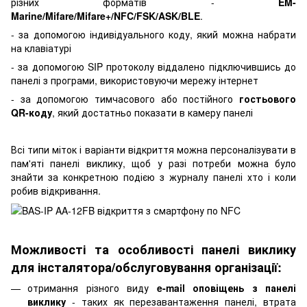
різних форматів -
EM-
Marine/Mifare/Mifare+/NFC/FSK/ASK/BLE
.
- за допомогою індивідуального коду, який можна набрати
на клавіатурі
- за допомогою SIP протоколу віддалено підключившись до
панелі з програми, використовуючи мережу інтернет
- за допомогою тимчасового або постійного
гостьового
QR-коду
, який достатньо показати в камеру панелі
Всі типи міток і варіанти відкриття можна персоналізувати в
пам'яті панелі виклику, щоб у разі потреби можна було
знайти за конкретною подією з журналу панелі хто і коли
робив відкривання.
Можливості та особливості панелі виклику
для інсталятора/обслуговування організації:
отримання різного виду
e-mail оповіщень з панелі
виклику
- таких як перезавантаження панелі, втрата