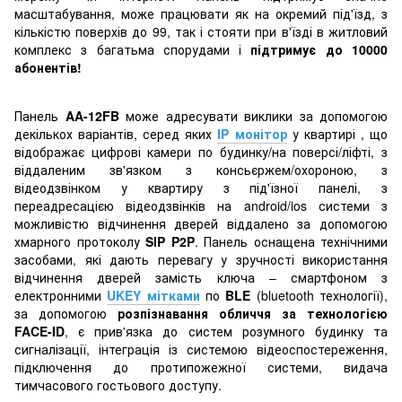
масштабування, може працювати як на окремий під'їзд, з
кількістю поверхів до 99, так і стояти при в'їзді в житловий
комплекс з багатьма спорудами і
підтримує до 10000
абонентів!
Панель
AA-12FB
може адресувати виклики за допомогою
декількох варіантів, серед яких
IP монітор
у квартирі , що
відображає цифрові камери по будинку/на поверсі/ліфті, з
віддаленим зв'язком з консьєржем/охороною, з
відеодзвінком у квартиру з під'їзної панелі, з
переадресацією відеодзвінків на android/ios системи з
можливістю відчинення дверей віддалено за допомогою
хмарного протоколу
SIP P2P
. Панель оснащена технічними
засобами, які дають перевагу у зручності використання
відчинення дверей замість ключа – смартфоном з
електронними
UKEY мітками
по
BLE
(bluetooth технології),
за допомогою
розпізнавання обличчя за технологією
FACE-ID
, є прив'язка до систем розумного будинку та
сигналізації, інтеграція із системою відеоспостереження,
підключення до протипожежної системи, видача
тимчасового гостьового доступу.