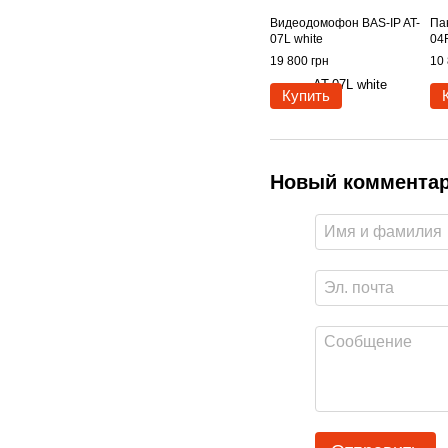
Видеодомофон BAS-IP AT-
Па
07L white
04
19 800 грн
10 
Купить
Новый коммента