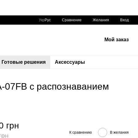
Сравнение
Укр
Рус
Желания
Вход
Мой заказ
Готовые решения
Аксессуары
A-07FB с распознаванием
0 грн
К сравнению
В желания
грн