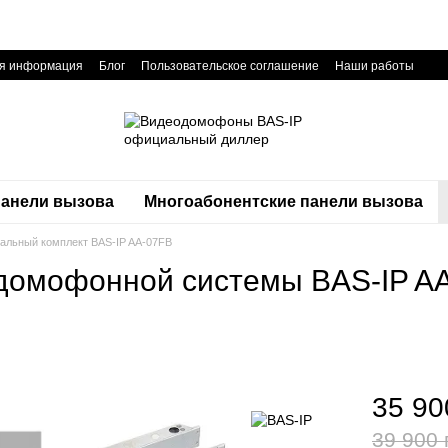
ая информация
Блог
Пользовательское соглашение
Наши работы
анели вызова
Многоабонентские панели вызова
альный комплект BAS-IP AA-07FB
домофонной системы BAS-IP A
35 90
39 900 