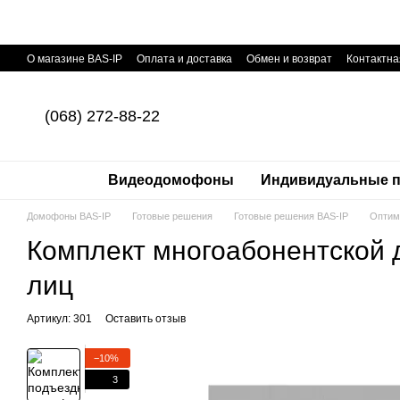
Перейти к основному контенту
О магазине BAS-IP
Оплата и доставка
Обмен и возврат
Контактн
(068) 272-88-22
Видеодомофоны
Индивидуальные п
Домофоны BAS-IP
Готовые решения
Готовые решения BAS-IP
Оптим
Комплект многоабонентской 
лиц
Артикул: 301
Оставить отзыв
−10%
3