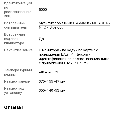
Идентификация
по
6000
распознаванию
лиц
Встроенный
Мультиформатный EM-Marin / MIFARE® /
считыватель
NFC / Bluetooth
Встроенная
кодовая
Да
клавиатура
Открытие замка
С монитора / по коду / по карте / с
приложения BAS-IP Intercom /
идентификация по распознаванию лица
с приложения BAS-IP UKEY /
Температурный
-40 – +65 °С
режим
Размер панели
375×155×47 мм
Размер под
355×140×53 мм
установку
Отзывы