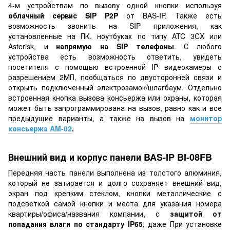
4-м устройствам по вызову одной кнопки используя
облачный сервис SIP P2P
от BAS-IP. Также есть
возможность звонить на SIP приложения, как
установленные на ПК, ноутбуках по типу ATC 3CX или
Asterisk, и
напрямую на SIP телефоны
. С любого
устройства есть возможность ответить, увидеть
посетителя с помощью встроенной IP видеокамеры с
разрешением 2МП, пообщаться по двусторонней связи и
открыть подключенный электрозамок/шлагбаум. Отдельно
встроенная кнопка вызова консьержа или охраны, которая
может быть запрограммирована на вызов, равно как и все
предыдущие варианты, а также на вызов на
монитор
консьержа AM-02
.
Внешний вид и корпус панели BAS-IP BI-08FB
Передняя часть панели выполнена из толстого алюминия,
который не затирается и долго сохраняет внешний вид,
экран под крепким стеклом, кнопки металлические с
подсветкой самой кнопки и места для указания номера
квартиры/офиса/названия компании, с
защитой от
попадания влаги по стандарту IP65
, даже При установке