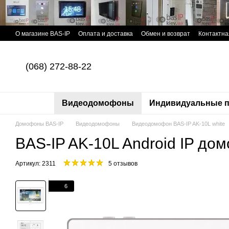
Перейти к основному контенту
О магазине BAS-IP
Оплата и доставка
Обмен и возврат
Контактн
(068) 272-88-22
Видеодомофоны
Индивидуальные п
Домофоны BAS-IP
Видеодомофоны
Видеодомофон BAS-IP AK-10L white
BAS-IP AK-10L Android IP до
Артикул: 2311
5 отзывов
6