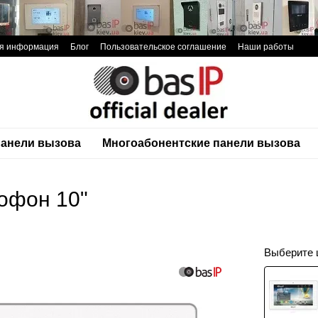
ая информация
Блог
Пользовательское соглашение
Наши работы
анели вызова
Многоабонентские панели вызова
мофон 10"
Выберите 