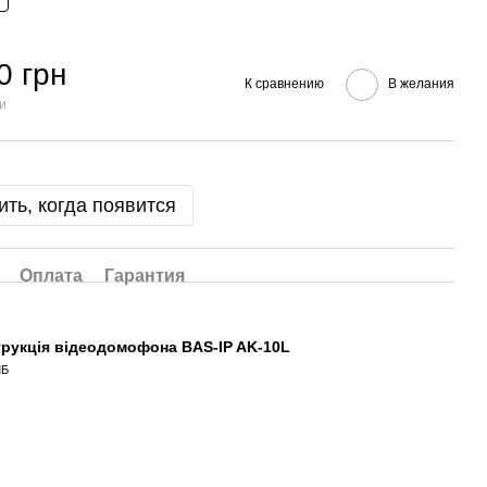
0 грн
К сравнению
В желания
ии
ть, когда появится
Оплата
Гарантия
трукція відеодомофона BAS-IP AK-10L
МБ